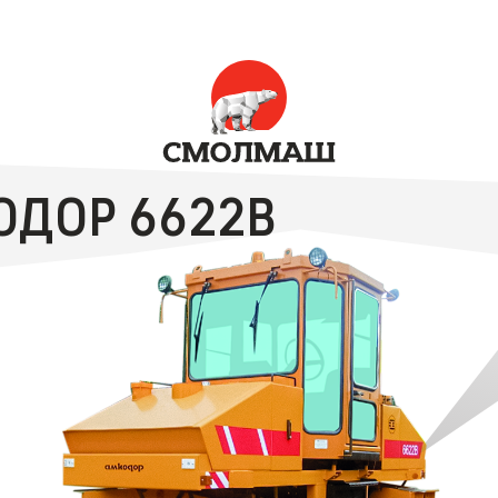
ММУНАЛЬ­­НАЯ ТЕХНИКА «АМКОДОР»
ОДОР 6622В