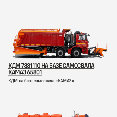
КДМ 7881110 НА БАЗЕ САМОСВАЛА
КАМАЗ 65801
КДМ на базе самосвала «КАМАЗ»