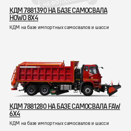
КДМ 7881390 НА БАЗЕ САМОСВАЛА
HOWO 8Х4
КДМ на базе импортных самосвалов и шасси
КДМ 7881280 НА БАЗЕ САМОСВАЛА FAW
6Х4
КДМ на базе импортных самосвалов и шасси