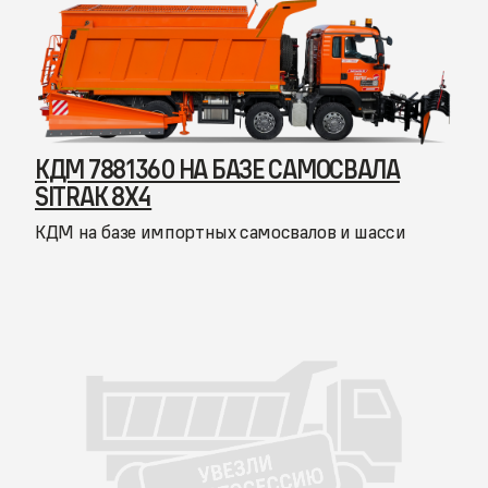
КДМ 7881360 НА БАЗЕ САМОСВАЛА
SITRAK 8Х4
КДМ на базе импортных самосвалов и шасси