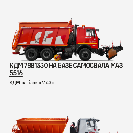
КДМ 7881330 НА БАЗЕ САМОСВАЛА МАЗ
5516
КДМ на базе «МАЗ»