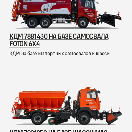
КДМ 7881430 НА БАЗЕ САМОСВАЛА
FOTON 6Х4
КДМ на базе импортных самосвалов и шасси