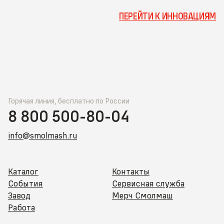
ПЕРЕЙТИ К ИННОВАЦИЯМ
Горячая линия, бесплатно по России
8 800 500-80-04
info@smolmash.ru
Каталог
Контакты
События
Сервисная служба
Завод
Мерч Смолмаш
Работа