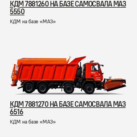
КДМ 7881260 НА БАЗЕ САМОСВАЛА МАЗ
5550
КДМ на базе «МАЗ»
КДМ 7881270 НА БАЗЕ САМОСВАЛА МАЗ
6516
КДМ на базе «МАЗ»