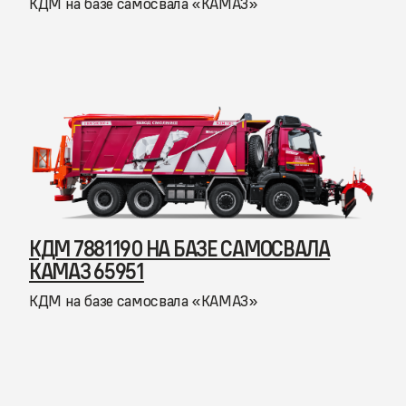
КДМ на базе самосвала «КАМАЗ»
КДМ 7881190 НА БАЗЕ САМОСВАЛА
КАМАЗ 65951
КДМ на базе самосвала «КАМАЗ»