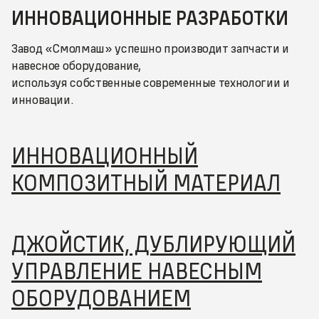
ИННОВАЦИОННЫЕ РАЗРАБОТКИ
Завод «Смолмаш» успешно производит запчасти и
навесное оборудование,
используя собственные современные технологии и
инновации.
ИННОВАЦИОННЫЙ
КОМПОЗИТНЫЙ МАТЕРИАЛ
ДЖОЙСТИК, ДУБЛИРУЮЩИЙ
УПРАВЛЕНИЕ НАВЕСНЫМ
ОБОРУДОВАНИЕМ